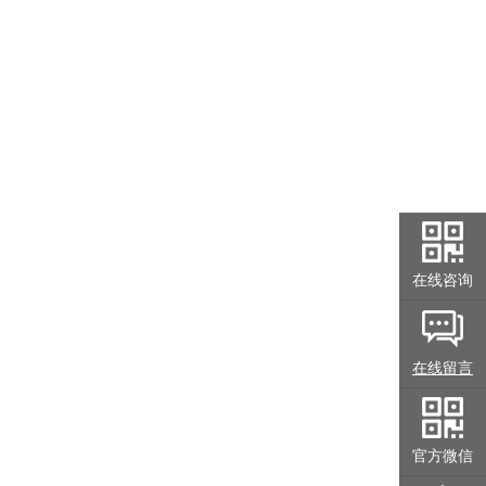
在线咨询
在线留言
官方微信